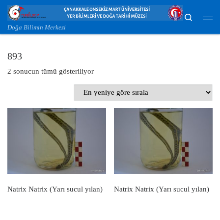
Skip to content
Search
Me
Doğa Bilimin Merkezi
893
En yeniye göre sıralandı
2 sonucun tümü gösteriliyor
Natrix Natrix (Yarı sucul yılan)
Natrix Natrix (Yarı sucul yılan)