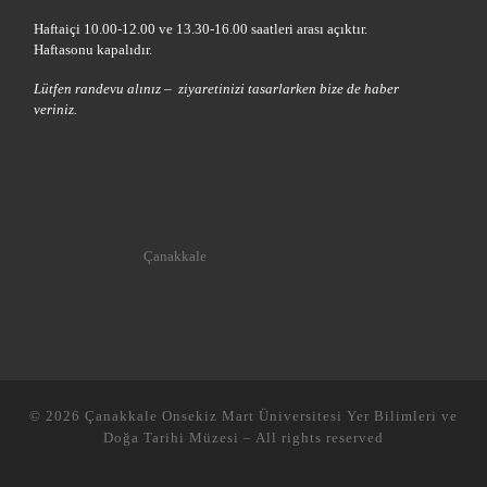
Haftaiçi 10.00-12.00 ve 13.30-16.00 saatleri arası açıktır.
Haftasonu kapalıdır.
Lütfen randevu alınız – ziyaretinizi tasarlarken bize de haber
veriniz.
Çanakkale
© 2026
Çanakkale Onsekiz Mart Üniversitesi Yer Bilimleri ve
Doğa Tarihi Müzesi
–
All rights reserved