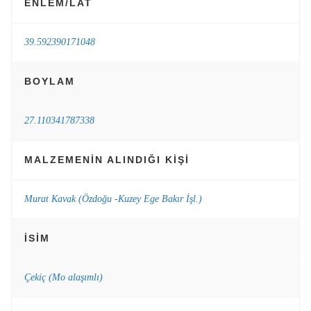
ENLEM/LAT
39.592390171048
BOYLAM
27.110341787338
MALZEMENIN ALINDIĞI KIŞI
Murat Kavak (Özdoğu -Kuzey Ege Bakır İşl.)
İSIM
Çekiç (Mo alaşımlı)