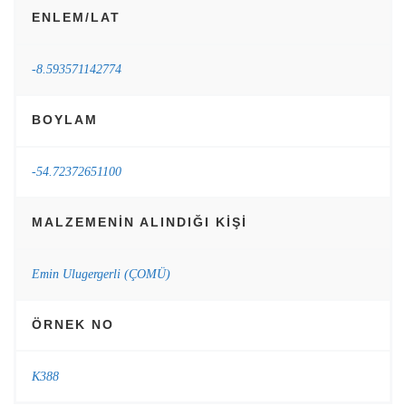
ENLEM/LAT
-8.593571142774
BOYLAM
-54.72372651100
MALZEMENIN ALINDIĞI KIŞI
Emin Ulugergerli (ÇOMÜ)
ÖRNEK NO
K388